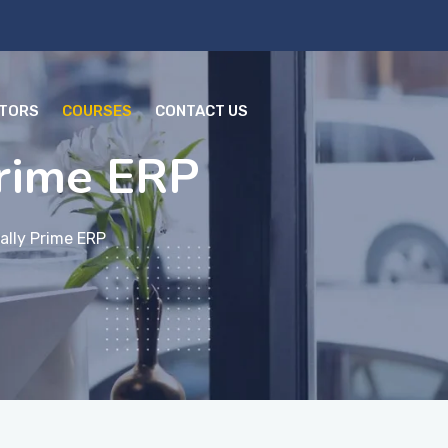
CTORS
COURSES
CONTACT US
Prime ERP
ally Prime ERP