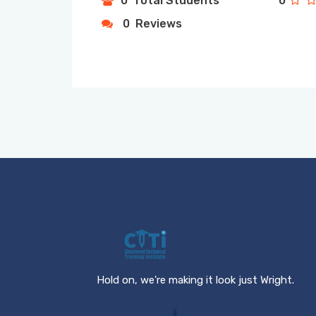
0 Total Students
0
0 Reviews
Hold on, we're making it look just Wright.