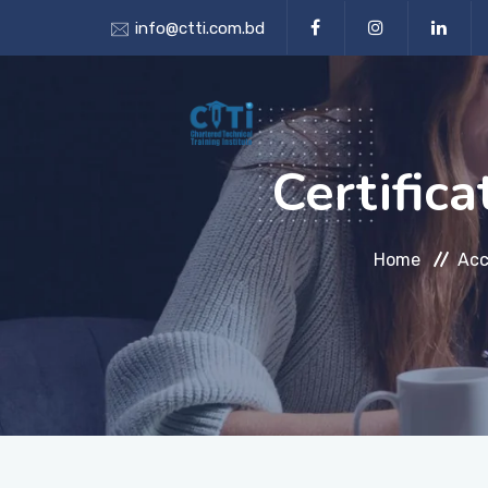
info@ctti.com.bd
Certific
Home
Acc