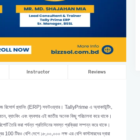
Instructor
Reviews
 রিসোর্স প্ল্যানিং (ERP) সফটওয়্যার। TallyPrime এ অ্যাকাউন্টিং,
ক্স, বেতন, ব্যাংকিং এবং ব্যবসার এই জাতীয় অনেক কিছু পরিচালনা করে থাকে।
িপোর্ট তৈরি করা পর্যন্ত প্রতিদিনের সমস্ত প্রক্রিয়া সম্পন্ন করে থাকে।
বের 100 টিরও বেশি দেশে ১৮,০০,০০০ লক্ষ এর বেশি কাস্টমারদের দ্বারা